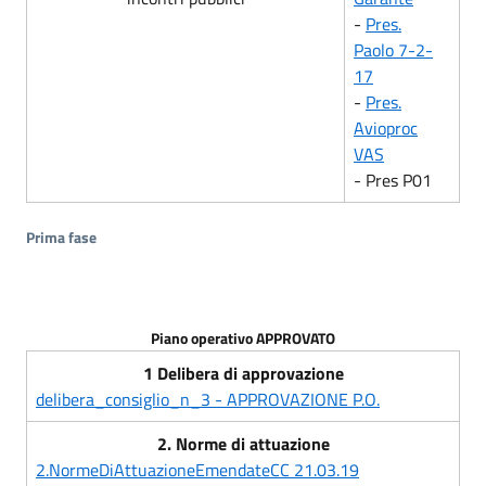
-
Pres.
Paolo 7-2-
17
-
Pres.
Avioproc
VAS
- Pres P01
Prima fase
Piano operativo APPROVATO
1 Delibera di approvazione
delibera_consiglio_n_3 - APPROVAZIONE P.O.
2. Norme di attuazione
2.NormeDiAttuazioneEmendateCC 21.03.19