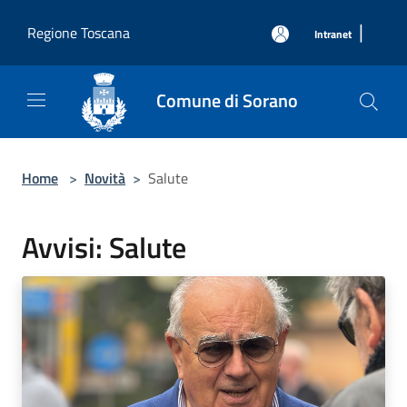
Salta al contenuto principale
|
Regione Toscana
Intranet
Comune di Sorano
Home
>
Novità
>
Salute
Avvisi: Salute