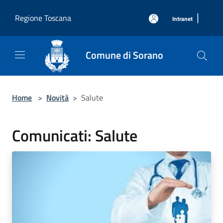
Salta al contenuto principale
|
Regione Toscana
Intranet
Comune di Sorano
Home
>
Novità
>
Salute
Comunicati: Salute