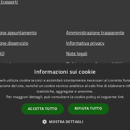
 trasporti
ione appuntamento
Amministrazione trasparente
one disservizio
Informativa privacy
FAQ
Note legali
 assistenza
Dichiarazione di accessibilità
Informazioni sui cookie
web utilizza cookie tecnici e assimilati strettamente necessari al corretto fu
azione del sito, nonché un cookie tecnico analitico al solo fine di elaborare i
statistiche, aggregate e anonime.
Per maggiori dettagli, può consultare la cookie policy al seguente
link
RIFIUTA TUTTO
ACCETTA TUTTO
l sito
Copyright © 2026 • Comune 
MOSTRA DETTAGLI