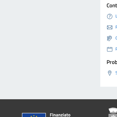
Cont
Prob