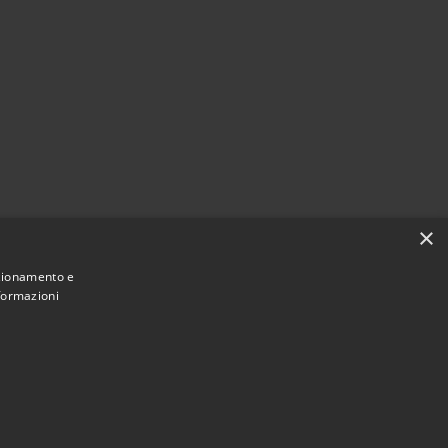
×
nzionamento e
nformazioni
Municipium
Accesso redazione
di Sorano • Powered by
•