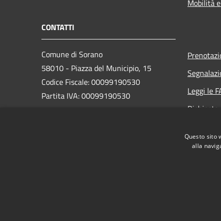
Mobilità e
CONTATTI
Comune di Sorano
Prenotaz
58010 - Piazza del Municipio, 15
Segnalazi
Codice Fiscale: 00099190530
Leggi le 
Partita IVA: 00099190530
Richiesta
PEC:
comune.sorano@cert.legalmail.it
Questo sito 
Centralino (+39) 0564/633023
alla navig
RSS
Accessibilità
Privacy
Cookie
Mappa de