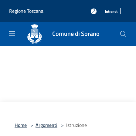
Salta al contenuto principale
|
Regione Toscana
Intranet
Comune di Sorano
Home
>
Argomenti
>
Istruzione