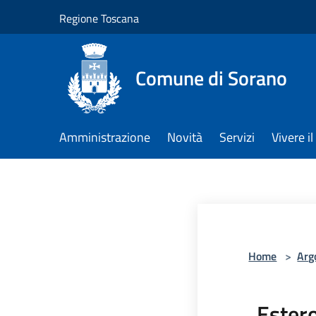
Salta al contenuto principale
Regione Toscana
Comune di Sorano
Amministrazione
Novità
Servizi
Vivere 
Home
>
Arg
Ester