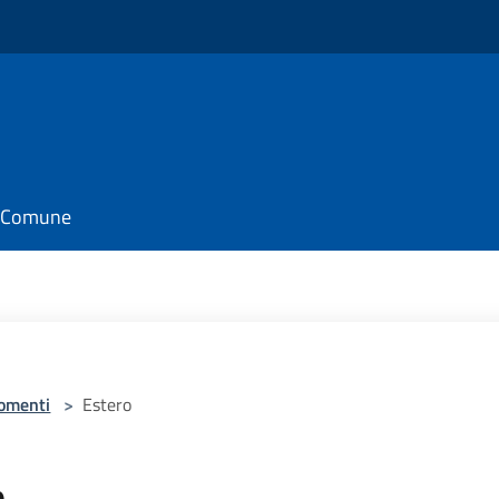
il Comune
omenti
>
Estero
o