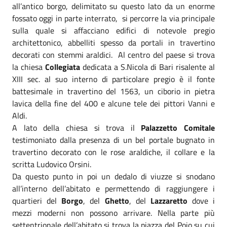
all’antico borgo, delimitato su questo lato da un enorme
fossato oggi in parte interrato, si percorre la via principale
sulla quale si affacciano edifici di notevole pregio
architettonico, abbelliti spesso da portali in travertino
decorati con stemmi araldici. Al centro del paese si trova
la chiesa
Collegiata
dedicata a S.Nicola di Bari risalente al
XIII sec. al suo interno di particolare pregio è il fonte
battesimale in travertino del 1563, un ciborio in pietra
lavica della fine del 400 e alcune tele dei pittori Vanni e
Aldi.
A lato della chiesa si trova il
Palazzetto Comitale
testimoniato dalla presenza di un bel portale bugnato in
travertino decorato con le rose araldiche, il collare e la
scritta Ludovico Orsini.
Da questo punto in poi un dedalo di viuzze si snodano
all’interno dell’abitato e permettendo di raggiungere i
quartieri del
Borgo
, del
Ghetto
, del
Lazzaretto
dove i
mezzi moderni non possono arrivare. Nella parte più
settentrionale dell’abitato si trova la piazza del Poio su cui