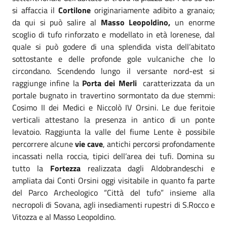
si affaccia il
Cortilone
originariamente adibito a granaio;
da qui si può salire al
Masso Leopoldino,
un enorme
scoglio di tufo rinforzato e modellato in età lorenese, dal
quale si può godere di una splendida vista dell’abitato
sottostante e delle profonde gole vulcaniche che lo
circondano. Scendendo lungo il versante nord-est si
raggiunge infine la
Porta dei Merli
caratterizzata da un
portale bugnato in travertino sormontato da due stemmi:
Cosimo II dei Medici e Niccolò IV Orsini. Le due feritoie
verticali attestano la presenza in antico di un ponte
levatoio. Raggiunta la valle del fiume Lente è possibile
percorrere alcune
vie cave
, antichi percorsi profondamente
incassati nella roccia, tipici dell’area dei tufi. Domina su
tutto la
Fortezza
realizzata dagli Aldobrandeschi e
ampliata dai Conti Orsini oggi visitabile in quanto fa parte
del Parco Archeologico “Città del tufo” insieme alla
necropoli di Sovana, agli insediamenti rupestri di S.Rocco e
Vitozza e al Masso Leopoldino.