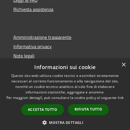
Richiesta assistenza
Amministrazione trasparente
Informativa privacy
Note legali
×
Dichiarazione di accessibilità
Informazioni sui cookie
Questo sito web utilizza cookie tecnici e assimilati strettamente
necessari al corretto funzionamento e alla navigazione del sito,
nonché un cookie tecnico analitico al solo fine di elaborare
informazioni statistiche, aggregate e anonime.
RSS
Copyright © 2026 • Comune di
Per maggiori dettagli, può consultare la cookie policy al seguente
link
Accessibilità
Sorano • Powered by
Privacy
Municipium
Accesso
•
RIFIUTA TUTTO
ACCETTA TUTTO
Cookie
redazione
Mappa del sito
MOSTRA DETTAGLI