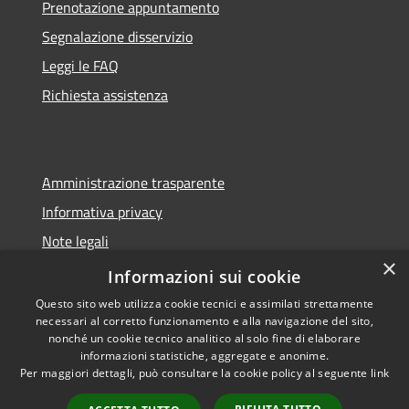
Prenotazione appuntamento
Segnalazione disservizio
Leggi le FAQ
Richiesta assistenza
Amministrazione trasparente
Informativa privacy
Note legali
×
Dichiarazione di accessibilità
Informazioni sui cookie
Questo sito web utilizza cookie tecnici e assimilati strettamente
necessari al corretto funzionamento e alla navigazione del sito,
nonché un cookie tecnico analitico al solo fine di elaborare
informazioni statistiche, aggregate e anonime.
RSS
Copyright © 2026 • Comune di
Per maggiori dettagli, può consultare la cookie policy al seguente
link
Accessibilità
Sorano • Powered by
Privacy
Municipium
Accesso
•