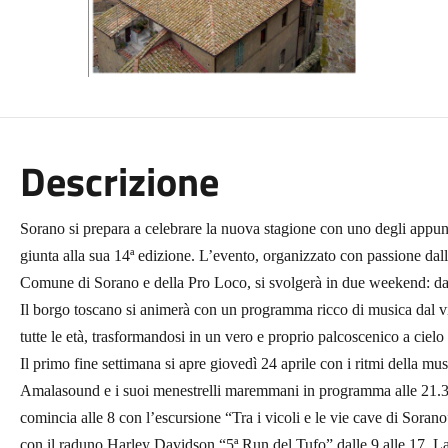
Descrizione
Sorano si prepara a celebrare la nuova stagione con uno degli appunt
giunta alla sua 14ª edizione. L’evento, organizzato con passione dal
Comune di Sorano e della Pro Loco, si svolgerà in due weekend: dal 
Il borgo toscano si animerà con un programma ricco di musica dal vivo
tutte le età, trasformandosi in un vero e proprio palcoscenico a cielo
Il primo fine settimana si apre giovedì 24 aprile con i ritmi della mus
Amalasound e i suoi menestrelli maremmani in programma alle 21.30.
comincia alle 8 con l’escursione “Tra i vicoli e le vie cave di Soran
con il raduno Harley Davidson “5ª Run del Tufo” dalle 9 alle 17. La 