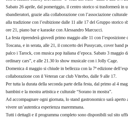
Sabato 26 aprile, dal pomeriggio, il centro storico si trasformerà in u
sbandieratori, grazie alla collaborazione con l’associazione cultura
alla tradizione con l’esibizione dalle 11 alle 17 del Gruppo storico sb
ore 21, piano bar e karaoke con Alessandro Marcucci.
La festa riprenderà giovedì primo maggio alle 11 con l’esposizione d
Toscana, e in serata, alle 21, il concerto dei Pussycats, cover band 
palco i Tarock, con musica pop italiana d’epoca. Sabato 3 maggio da
ordinary cars”, e alle 21.30 lo show musicale con i Jolly Cage.
Domenica 4 maggio si chiude in bellezza con la 7ª edizione dell’es
collaborazione con il Veteran car club Viterbo, dalle 9 alle 17.
Per tutta la durata della seconda parte della festa, dal primo al 4 mag
bambini e la mostra artistica e culturale “Sorano in mostra”.
Ad accompagnare ogni giornata, lo stand gastronomico sarà aperto a p
vivere un’autentica esperienza maremmana.
Tutti i dettagli e il programma completo sono disponibili sul sito uffi