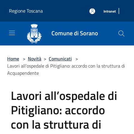
Salta al contenuto principale
|
Regione Toscana
Intranet
Comune di Sorano
Home
>
Novità
>
Comunicati
>
Lavori all’ospedale di Pitigliano: accordo con la struttura di
Acquapendente
Lavori all’ospedale di
Pitigliano: accordo
con la struttura di