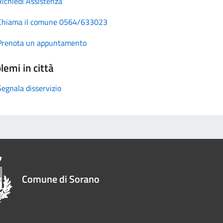
Richiedi Assistenza
Chiama il comune 0564/633023
Prenota un appuntamento
lemi in città
Segnala disservizio
Comune di Sorano