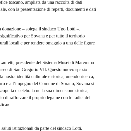
efice toscano, ampliata da una raccolta di dati
tuale, con la presentazione di reperti, documenti e dati
a donazione – spiega il sindaco Ugo Lotti –.
nificativo per Sovana e per tutto il territorio
turali locali e per rendere omaggio a una delle figure
 Lauretti, presidente del Sistema Musei di Maremma –
Museo di San Gregorio VII. Questo nuovo spazio
a nostra identità culturale e storica, unendo ricerca,
anaro e all’impegno del Comune di Sorano, Sovana si
scoperta e celebrata nella sua dimensione storica,
rio di rafforzare il proprio legame con le radici del
tica».
aluti istituzionali da parte del sindaco Lotti.