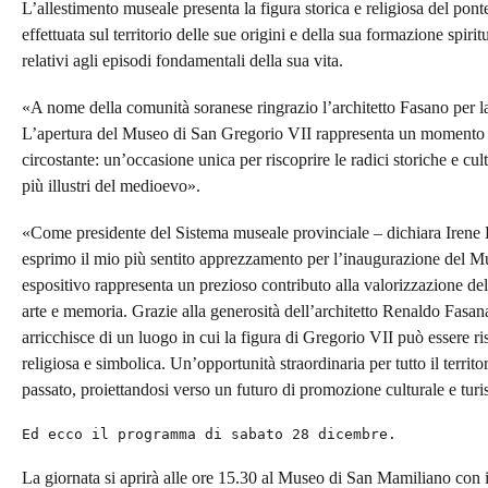
L’allestimento museale presenta la figura storica e religiosa del pont
effettuata sul territorio delle sue origini e della sua formazione spiri
relativi agli episodi fondamentali della sua vita.
«A nome della comunità soranese ringrazio l’architetto Fasano per l
L’apertura del Museo di San Gregorio VII rappresenta un momento sig
circostante: un’occasione unica per riscoprire le radici storiche e cul
più illustri del medioevo».
«Come presidente del Sistema museale provinciale – dichiara Irene
esprimo il mio più sentito apprezzamento per l’inaugurazione del 
espositivo rappresenta un prezioso contributo alla valorizzazione dell
arte e memoria. Grazie alla generosità dell’architetto Renaldo Fas
arricchisce di un luogo in cui la figura di Gregorio VII può essere ri
religiosa e simbolica. Un’opportunità straordinaria per tutto il territo
passato, proiettandosi verso un futuro di promozione culturale e turis
Ed ecco il programma di sabato 28 dicembre.
La giornata si aprirà alle ore 15.30 al Museo di San Mamiliano con i s