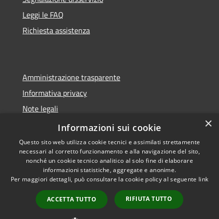
Leggi le FAQ
Richiesta assistenza
Amministrazione trasparente
Informativa privacy
Note legali
×
Dichiarazione di accessibilità
Informazioni sui cookie
Questo sito web utilizza cookie tecnici e assimilati strettamente
necessari al corretto funzionamento e alla navigazione del sito,
nonché un cookie tecnico analitico al solo fine di elaborare
informazioni statistiche, aggregate e anonime.
RSS
Copyright © 2026 • Comune di
Per maggiori dettagli, può consultare la cookie policy al seguente
link
Accessibilità
Sorano • Powered by
Privacy
Municipium
Accesso
•
RIFIUTA TUTTO
ACCETTA TUTTO
Cookie
redazione