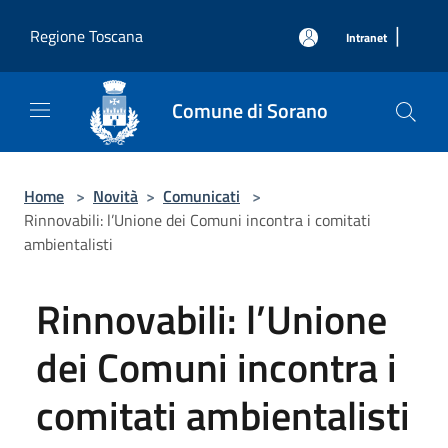
Salta al contenuto principale
|
Regione Toscana
Intranet
Comune di Sorano
Home
>
Novità
>
Comunicati
>
Rinnovabili: l’Unione dei Comuni incontra i comitati
ambientalisti
Rinnovabili: l’Unione
dei Comuni incontra i
comitati ambientalisti