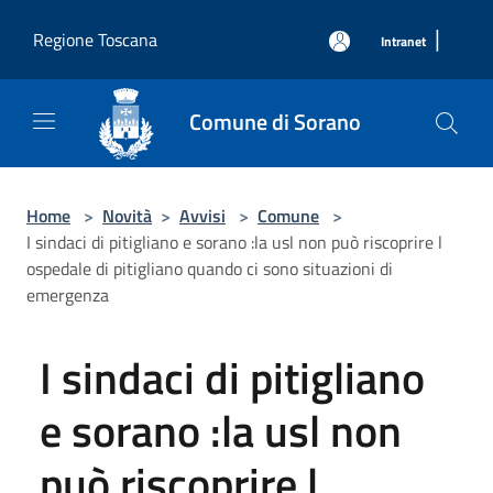
Salta al contenuto principale
|
Regione Toscana
Intranet
Comune di Sorano
Home
>
Novità
>
Avvisi
>
Comune
>
I sindaci di pitigliano e sorano :la usl non può riscoprire l
ospedale di pitigliano quando ci sono situazioni di
emergenza
I sindaci di pitigliano
e sorano :la usl non
può riscoprire l