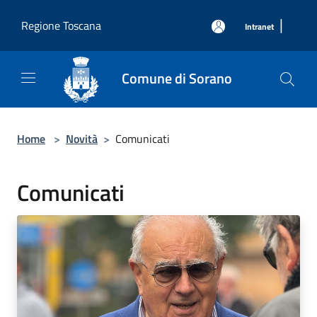
Salta al contenuto principale
|
Regione Toscana
Intranet
Comune di Sorano
Home
>
Novità
>
Comunicati
Comunicati