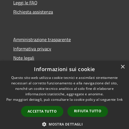
Leggi le FAQ
Richiesta assistenza
Amministrazione trasparente
Informativa privacy
Note legali
×
Dichiarazione di accessibilità
Informazioni sui cookie
Questo sito web utilizza cookie tecnici e assimilati strettamente
necessari al corretto funzionamento e alla navigazione del sito,
nonché un cookie tecnico analitico al solo fine di elaborare
informazioni statistiche, aggregate e anonime.
RSS
Copyright © 2026 • Comune di
Per maggiori dettagli, può consultare la cookie policy al seguente
link
Accessibilità
Sorano • Powered by
Privacy
Municipium
Accesso
•
RIFIUTA TUTTO
ACCETTA TUTTO
Cookie
redazione
Mappa del sito
MOSTRA DETTAGLI